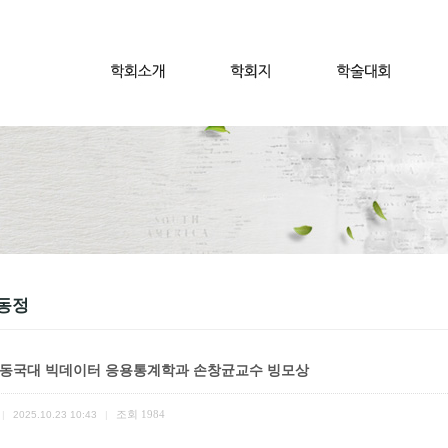
동정
]동국대 빅데이터 응용통계학과 손창균교수 빙모상
조회
1984
|
2025.10.23 10:43
|