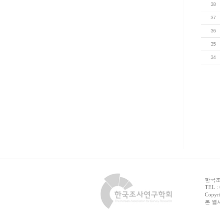
38
37
36
35
34
한국조사
TEL :
Copyri
본 웹