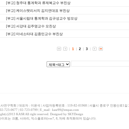
[부고] 청주대 통계학과 류제복교수 부친상
[부고] 케이스탯리서치 김지연대표 부친상
[부고] 서울시립대 통계학과 김규성교수 빙모상
[부고] 서강대 김주영교수 모친상
[부고] 미네소타대 김종민교수 부친상
1
2
3
연구학회 | 대표자 : 이윤석 | 사업자등록번호 : 119-82-01968 | 서울시 종로구 인왕산로1
 02-723-0677 | 02-723-0799 | E_mail : kasr99@empas.com
ght(c)2013 KASR All right reserved. Designed by
SKYDesign
사이트는 크롬, 사파리, 익스플로러(ver7, 8, 9)에 최적화되어 있습니다.