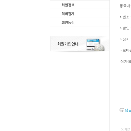
동국대학
○ 빈소
○ 발인:
○ 장지
○ 모바일부
삼가 故
댓
53개(