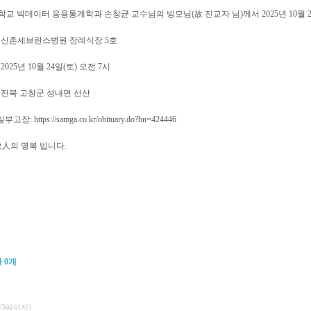
교 빅데이터 응용통계학과 손창균 교수님의 빙모님(故 진교자 님)께서 2025년 10월 
: 신촌세브란스병원 장례식장 5호
 2025년 10월 24일(토) 오전 7시
: 전북 고창군 성내면 선산
고장: https://samga.co.kr/obituary.do?bn=424446
人의 명복 빕니다.
글
0
개
1/3페이지)