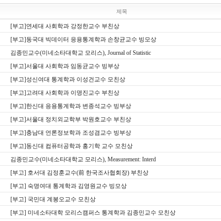
제목
[부고]연세대 사회학과 강정한교수 부친상
[부고]동국대 빅데이터 응용통계학과 손창균교수 빙모상
김종민교수(미네소타대학교 모리스), Journal of Statistic
[부고]서울대 사회학과 임동균교수 빙부상
[부고]성신여대 통계학과 이성건교수 모친상
[부고]고려대 사회학과 이명진교수 부친상
[부고]한신대 응용통계학과 변종석교수 빙부상
[부고]서울대 정치외교학부 박원호교수 부친상
[부고]충남대 언론정보학과 조성겸교수 빙부상
[부고]동신대 컴퓨터공학과 홍기학 교수 모친상
김종민교수(미네소타대학교 모리스), Measurement: Interd
[부고] 호서대 김정훈교수(前 한국조사협회장) 부친상
[부고] 숙명여대 통계학과 김영원교수 빙모상
[부고] 국민대 계봉오교수 모친상
[부고] 미네소타대학 모리스캠퍼스 통계학과 김종민교수 모친상