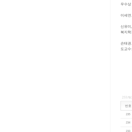
우수상
이세연.
신유미,
복지학과
손태권.
도교수:
255개
번호
235
234
233