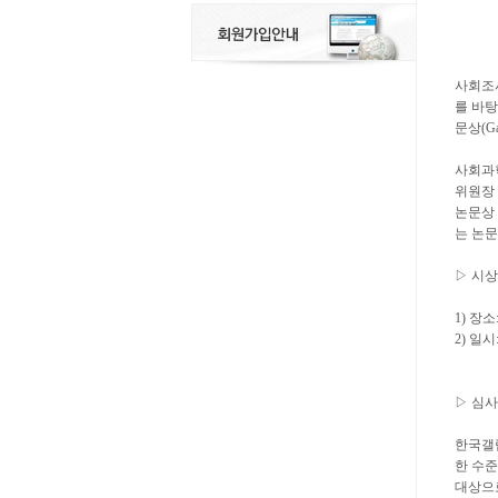
사회조
를 바
문상(Ga
사회과학
위원장 
논문상
는 논문
▷ 시
1) 장
2) 일시
▷ 심사
한국갤럽
한 수
대상으