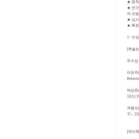
★ 원칙
★ 연구
의 모범
★ 심
★ 특정
▷ 수
[학술논
우수상
이은주(서울
Behavio
박상준(전북
32(1): 
계봉오(
구』22(1
[박사