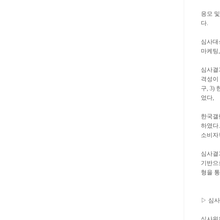
응모 및
다.
심사대상
마케팅,
심사결
격성이 
구, 3
었다,
한국갤럽
하였다.
소비자학
심사결과
기반으로
형을 통
▷ 심
심사위