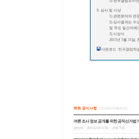
3) 한국갤럽조사
6. 심사 및 시상
1) 관련분야의 전
2) 심사결과는 
및 주요 일간지에
3) 시상식
2013년 5월 3
다운로드 :
한국갤럽학술
학회 공지사항
255개(5/13페이지)
여론 조사 정보 공개를 위한 공직선거법 
관리자
2013.12.19 11:56
조회 7553
|
|