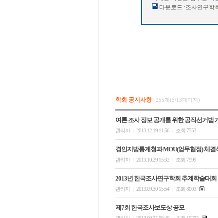
다운로드 :
조사연구학회
학회 공지사항
255개(5/13페이지)
여론 조사 정보 공개를 위한 공직선거법 
관리자
2013.12.19 11:56
조회 7553
|
|
경인지방통계청과 MOU(업무협정) 체결
관리자
2013.10.29 15:32
조회 7999
|
|
2013년 한국조사연구학회 추계학술대회
관리자
2013.09.30 15:54
조회 8003
|
|
제7회 한국조사보도상 공모