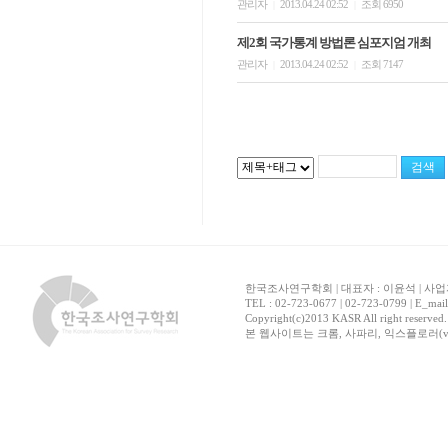
관리자
2013.04.24 02:52
조회 6950
|
|
제2회 국가통계 방법론 심포지엄 개최
관리자
2013.04.24 02:52
조회 7147
|
|
한국조사연구학회 | 대표자 : 이윤석 | 사업자
TEL : 02-723-0677 | 02-723-0799 | E_mai
Copyright(c)2013 KASR All right reserved
본 웹사이트는 크롬, 사파리, 익스플로러(ver