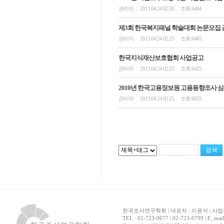
관리자
2013.04.24 02:26
조회 6484
|
|
제3회 한국복지패널 학술대회 논문모집 
관리자
2013.04.24 02:25
조회 6465
|
|
한국지식재산보호협회 사업공고
관리자
2013.04.24 02:25
조회 6425
|
|
2010년 한국고용정보원 고용동향조사 
관리자
2013.04.24 02:25
조회 6833
|
|
한국조사연구학회 | 대표자 : 이윤석 | 사업자
TEL : 02-723-0677 | 02-723-0799 | E_mai