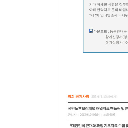
기타 자세한 사항은 첨부
아래 연락처로 문의 바랍니
*제2차 인터넷조사 국제워크숍 사무
다운로드 :
등록안내문
참가신청서(영
참가신청서(국
학회 공지사항
255개(8/13페이지)
국민노후보장패널 패널자료 핸들링 및 
관리자
2013.04.24 02:34
조회 6695
|
|
『대한민국 근대화 과정 기초자료 수집 및