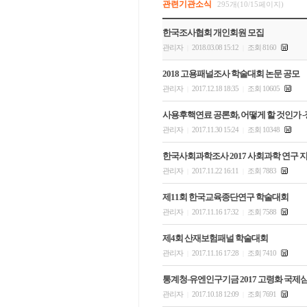
관련기관소식
295개(10/15페이지)
한국조사협회 개인회원 모집
관리자
2018.03.08 15:12
조회 8160
|
|
2018 고용패널조사 학술대회 논문 공모
관리자
2017.12.18 18:35
조회 10605
|
|
사용후핵연료 공론화, 어떻게 할 것인가 
관리자
2017.11.30 15:24
조회 10348
|
|
한국사회과학조사 2017 사회과학 연구 
관리자
2017.11.22 16:11
조회 7883
|
|
제11회 한국교육종단연구 학술대회
관리자
2017.11.16 17:32
조회 7588
|
|
제4회 산재보험패널 학술대회
관리자
2017.11.16 17:28
조회 7410
|
|
통계청-유엔인구기금 2017 고령화 국제
관리자
2017.10.18 12:09
조회 7691
|
|