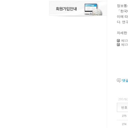
정보통
「한국미
이에 
다. 연
자세한
제1
제1
댓
295개
번호
275
274