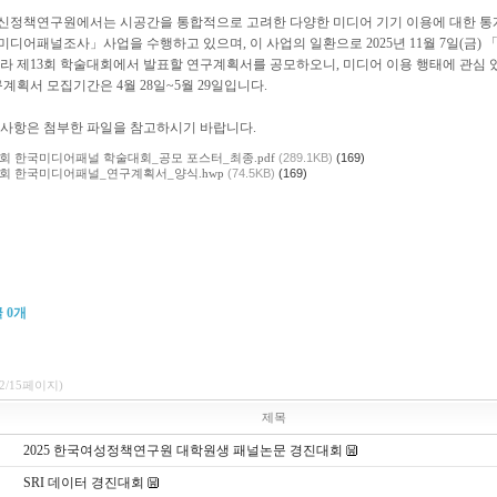
신정책연구원에서는 시공간을 통합적으로 고려한 다양한 미디어 기기 이용에 대한 통
디어패널조사」사업을 수행하고 있으며, 이 사업의 일환으로 2025년 11월 7일(금)
따라 제13회 학술대회에서 발표할 연구계획서를 공모하오니, 미디어 이용 행태에 관심
구계획서 모집기간은 4월 28일~5월 29일입니다.
 사항은 첨부한 파일을 참고하시기 바랍니다.
3회 한국미디어패널 학술대회_공모 포스터_최종.pdf
(289.1KB)
(169)
3회 한국미디어패널_연구계획서_양식.hwp
(74.5KB)
(169)
글
0
개
(2/15페이지)
제목
2025 한국여성정책연구원 대학원생 패널논문 경진대회
​SRI 데이터 경진대회