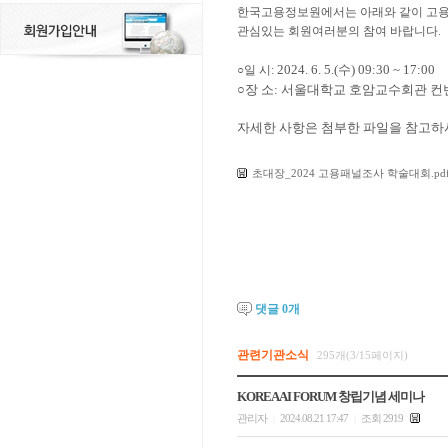
한국고용정보원에서는 아래와 같이 고용
관심있는 회원여러분의 참여 바랍니다.
2024.
6. 5.(수)
09:30 ~ 17:00
○일 시:
○
장 소: 서울대학교 호암교수회관
컨
자세한 사항은 첨부한 파일을 참고하
초대장_2024 고용패널조사 학술대회.pd
댓글
0
개
관련기관소식
295개(3/15페이지)
KOREA AI FORUM 창립기념 세미나
관리자
2024.08.21 17:47
조회 2919
|
|