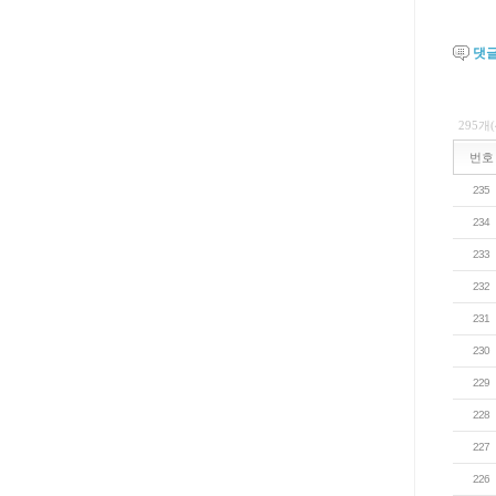
댓
295개
번호
235
234
233
232
231
230
229
228
227
226