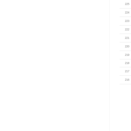
225
224
223
222
221
220
219
218
217
216