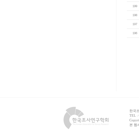
199
198
197
196
한국조사
TEL :
Copyri
본 웹