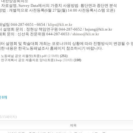
 : 대한상공회의소
 : 자료설명, Survey Data에서의 가중치 사용방법: 횡단면과 종단면 분석
방법 : 개별적으로 사전등록(6월 27일(월) 14:00 사전등록시스템 오픈)
널팀 044-287-6651∼6654 /
klips@kli.re.kr
 설명회 문의 : 정현상 책임연구원 044-287-6652 / hsjung@kli.re.kr
대회 문의 : 신선옥 전문위원 044-287-6653 /
shinso@kli.re.kr
이터 설명회 및 학술대회 개최는 코로나19의 상황에 따라 진행방식이 변경될 수 
세한 내용은 한국노동패널조사 홈페이지 참조하시기 바랍니다.
2 노동패널 공모 리플릿(최종).pdf
(2.5MB)
(251)
2 연구계획서 공모 제출자료 양식(최종).hwp
(31KB)
(198)
글
0
개
(5/15페이지)
제목