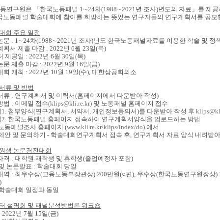
동연구원은 「한국노동패널 1∼24차(1988
∼2021년 조사)
년도의 자료」를 제공하
한국노동패널 학술대회에 참여를 희망하는 뜻있는 연구자들의 연구계획서를 공모
대회 주요 일정
논문 :
1∼24차(1988
∼2021년 조사)
년도 한국노동패널자료를 이용한 학술 및 정
계획서 제출 마감 : 2022년 6월 23일(목)
터 제공일 : 2022년 6월 30일(목)
논문 제출 마감 : 2022년 9월 16일(금)
대회 개최 : 2022년 10월 19일(수), 대한상공회의소
서류 및 방법
출서류 : 연구계획서 및 이력서(홈페이지에서 다운받아 작성)
방법 : 이메일 접수(
klips@kli.re.kr
) 및 노동패널 홈페이지 접수
법1. 첨부양식(연구계획서, 서약서, 개인정보동의서)를 다운받아 작성 후
klips@kli
법2. 한국노동패널 홈페이지 접속하여 연구계획서양식을 업로드하는 방법
동패널조사 홈페이지 (
www.kli.re.kr/klips/index/do
) 에서
안 및 문의하기 - 학술대회연구계획서 접속 후, 연구계획서 자료 양식 내려받아
원생 논문경진대회
자격 : 대학원 재학생 및 휴학생(졸업예정자 포함)
 및 논문발표 : 학술대회 당일
내역 : 최우수상(고용노동부장관상) 200만원(○편), 우수상(한국노동연구원장상) 
)
기 학술대회 일정과 동일
터 설명회 및 패널분석방법론 워크숍
: 2022년 7월 15일(금)