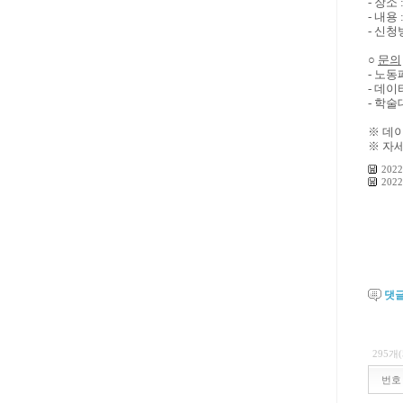
- 장소
- 내용
- 신청
○
문의
- 노동패
- 데이터
- 학술
※ 데
※ 자
202
202
댓
295개
번호