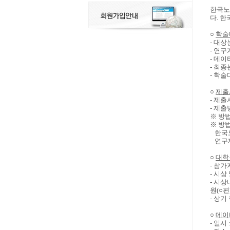
한국노
다. 
○
학술
- 대상
- 연구
- 데이
- 최종
- 학술
○
제출
- 제
- 제출
※ 방
※ 방
한국노
연구제
○
대학
- 참가
- 시상
- 시상
원(○편
- 상
○
데이
- 일시 