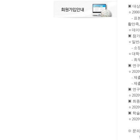
▣ 대
○ 20
- 표본
활만족,
○ 데이
▣ 참
○ 일반
- 소
○ 대학
- 최우
▣ 연
○ 202
- 제출
- 제출방법
▣ 연구
○ 202
▣ 최
○ 202
▣ 학
○ 20
※ 문의
한국보건