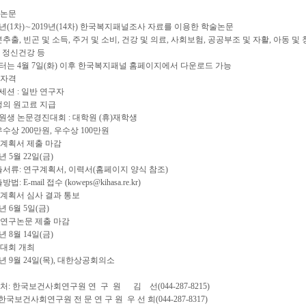
상논문
06년(1차)∼2019년(14차) 한국복지패널조사 자료를 이용한 학술논문
추출, 빈곤 및 소득, 주거 및 소비, 건강 및 의료, 사회보험, 공공부조 및 자활, 아동 및 
 정신건강 등
터는 4월 7일(화) 이후 한국복지패널 홈페이지에서 다운로드 가능
가자격
세션 : 일반 연구자
정의 원고료 지급
원생 논문경진대회 : 대학원 (휴)재학생
수상 200만원, 우수상 100만원
구계획서 제출 마감
0년 5월 22일(금)
서류: 연구계획서, 이력서(홈페이지 양식 참조)
: E-mail 접수 (koweps@kihasa.re.kr)
계획서 심사 결과 통보
0년 6월 5일(금)
종연구논문 제출 마감
0년 8월 14일(금)
술대회 개최
20년 9월 24일(목), 대한상공회의소
처: 한국보건사회연구원 연 구 원 김 선(044-287-8215)
사회연구원 전 문 연 구 원 우 선 희(044-287-8317)