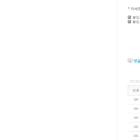
* 자세한
붙임
붙임
댓
295개
번호
195
194
193
192
191