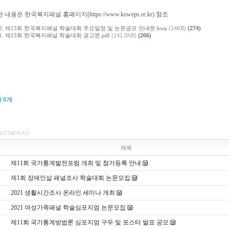
 내용은 한국복지패널 홈페이지(https://www.koweps.re.kr) 참조
2. 제13회 한국복지패널 학술대회 주요일정 및 논문공모 안내문.hwp
(14KB)
(274)
1. 제13회 한국복지패널 학술대회 공고문.pdf
(141.5KB)
(266)
글
0
개
(6/15페이지)
제목
제11회 국가통계발전포럼 개최 및 참가등록 안내
제1회 장애인삶 패널조사 학술대회 논문모집
2021 생활시간조사 온라인 세미나 개최
2021 여성가족패널 학술심포지엄 논문모집
제11회 국가통계방법론 심포지엄 구두 및 포스터 발표 공모