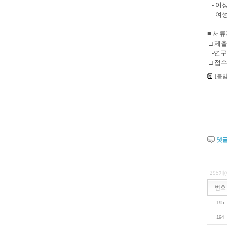
- 여
- 여
■ 서류
□ 제출
-연구
□ 접수 
[붙
댓
295개
번호
195
194