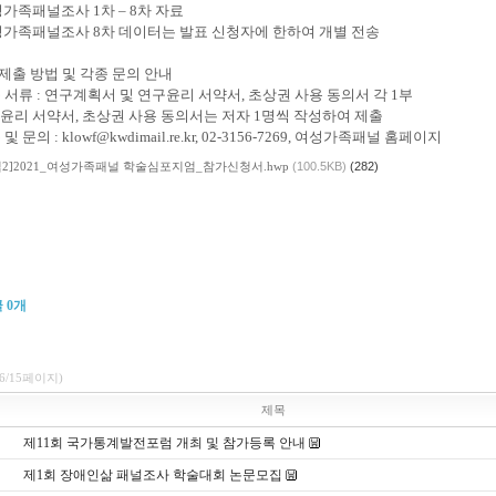
성가족패널조사 1차 – 8차 자료
성가족패널조사 8차 데이터는 발표 신청자에 한하여 개별 전송
제출 방법 및 각종 문의 안내
 서류 : 연구계획서 및 연구윤리 서약서, 초상권 사용 동의서 각 1부
윤리 서약서, 초상권 사용 동의서는 저자 1명씩 작성하여 제출
및 문의 : klowf@kwdimail.re.kr, 02-3156-7269, 여성가족패널 홈페이지
임2]2021_여성가족패널 학술심포지엄_참가신청서.hwp
(100.5KB)
(282)
글
0
개
(6/15페이지)
제목
제11회 국가통계발전포럼 개최 및 참가등록 안내
제1회 장애인삶 패널조사 학술대회 논문모집