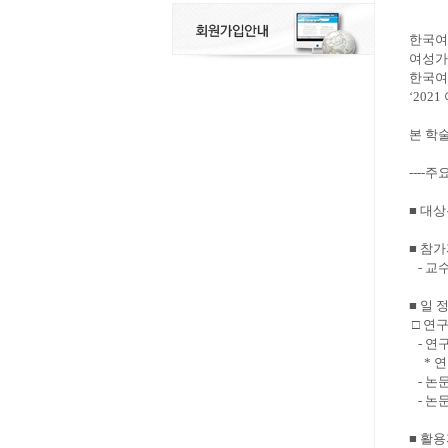
한국여성
여성가
한국여
‘20
본 학
----주
■ 대
■ 참
- 교수
■ 일 
□ 연
- 연구
* 연
- 논문 
- 논문
■ 활