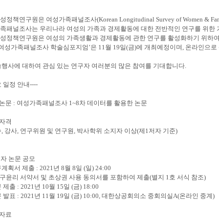
정책연구원은 여성가족패널조사(Korean Longitudinal Survey of Women & F
족패널조사는 우리나라 여성의 가족과 경제활동에 대한 전반적인 연구를 위한 
성정책연구원은 여성의 가족생활과 경제활동에 관한 연구를 활성화하기 위하여
21 여성가족패널조사 학술심포지엄’은 11월 19일(금)에 개최예정이며, 온라인으
술행사에 대하여 관심 있는 연구자 여러분의 많은 참여를 기대합니다.
요 일정 안내----
상논문 : 여성가족패널조사 1~8차 데이터를 활용한 논문
가자격
, 강사, 연구위원 및 연구원, 박사학위 소지자 이상(제1저자 기준)
정
구자 논문 공모
계획서 제출 : 2021년 8월 8일 (일) 24:00
구윤리 서약서 및 초상권 사용 동의서를 포함하여 제출(별지 1호 서식 참조)
제출 : 2021년 10월 15일 (금) 18:00
 발표 : 2021년 11월 19일 (금) 10:00, 대한상공회의소 중회의실A(온라인 중계)
용자료