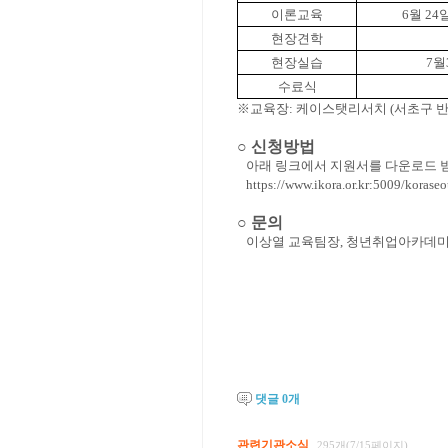
이론교육
6
월
24
현장견학
현장실습
7
월
수료식
※
교육장
:
케이스탯리서치
(
서초구 
○ 신청방법
아래 링크에서 지원서를 다운로드 받은 후
https://www.ikora.or.kr:5009/korase
○ 문의
이상열 교육팀장, 청년취업아카데미 전담자(02-
댓글
0
개
관련기관소식
295개(7/15페이지)