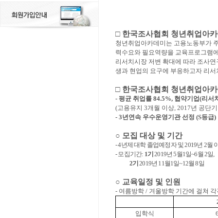
□
한국조사협회 청년취업아카
청년취업아카데미는 고용노동부가 주
력수요와 필요역량을 교육프로그램에
리서치시장 저변 확대에 따라 조사연
생과 현업의 요구에 부응하고자 리
□
한국조사협회 청년취업아카
-
평균 취업률
84.5%,
협약기업
(
리서
(
고용유지
3
개월 이상
, 2017
년 공단
- 3
년연속 우수운영기관 선정
(S
등급
)
○
모집 대상 및 기간
- 4
년제 대학 졸업예정자 및
2019
년
2
월 
-
모집기간
:
1
기
2019
년
5
월
1
일
~6
월
2
일
,
2
기
2019
년
11
월
1
일
~12
월
8
일
○
교육일정 및 인원
-
여름방학
/
겨울방학 기간에 걸쳐 각
입학식