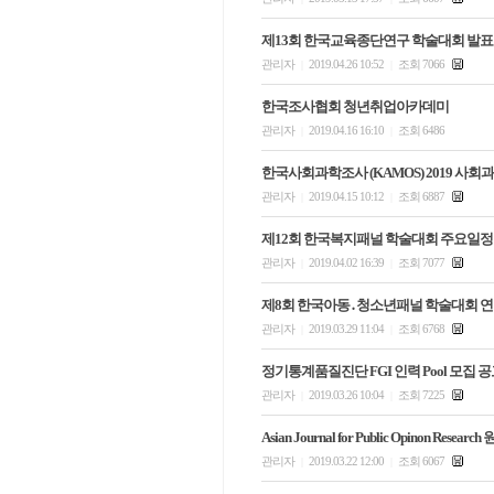
제13회 한국교육종단연구 학술대회 발표 
관리자
2019.04.26 10:52
조회 7066
|
|
한국조사협회 청년취업아카데미
관리자
2019.04.16 16:10
조회 6486
|
|
한국사회과학조사 (KAMOS) 2019 사회
관리자
2019.04.15 10:12
조회 6887
|
|
제12회 한국복지패널 학술대회 주요일정
관리자
2019.04.02 16:39
조회 7077
|
|
제8회 한국아동․청소년패널 학술대회 
관리자
2019.03.29 11:04
조회 6768
|
|
정기통계품질진단 FGI 인력 Pool 모집 
관리자
2019.03.26 10:04
조회 7225
|
|
Asian Journal for Public Opinon Resear
관리자
2019.03.22 12:00
조회 6067
|
|