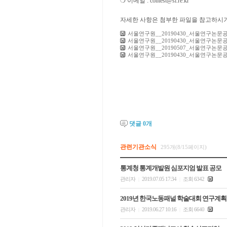
❍ 이메일 : contest@si.re.kr
자세한 사항은 첨부한 파일을 참고하시
서울연구원__20190430_서울연구논문
서울연구원__20190430_서울연구논문
서울연구원__20190507_서울연구논문공
서울연구원__20190430_서울연구논문공
댓글
0
개
관련기관소식
295개(8/15페이지)
통계청 통계개발원 심포지엄 발표 공모
관리자
2019.07.05 17:34
조회 6342
|
|
2019년 한국노동패널 학술대회 연구계획
관리자
2019.06.27 10:16
조회 6640
|
|