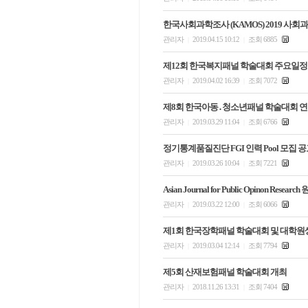
한국사회과학조사 (KAMOS) 2019 사회
관리자
2019.04.15 10:12
조회 6885
|
|
제12회 한국복지패널 학술대회 주요일정
관리자
2019.04.02 16:39
조회 7072
|
|
제8회 한국아동․청소년패널 학술대회 
관리자
2019.03.29 11:04
조회 6766
|
|
정기통계품질진단 FGI 인력 Pool 모집 
관리자
2019.03.26 10:04
조회 7221
|
|
Asian Journal for Public Opinon Resear
관리자
2019.03.22 12:00
조회 6066
|
|
제1회 한국장학패널 학술대회 및 대학원
관리자
2019.03.04 12:14
조회 7794
|
|
제5회 산재보험패널 학술대회 개최
관리자
2018.11.26 13:31
조회 7404
|
|