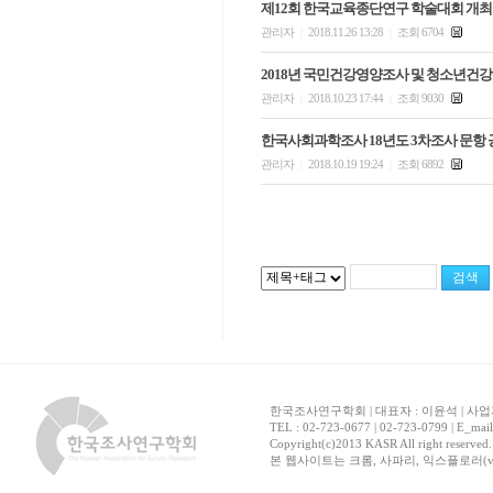
제12회 한국교육종단연구 학술대회 개최
관리자
2018.11.26 13:28
조회 6704
|
|
2018년 국민건강영양조사 및 청소년건
관리자
2018.10.23 17:44
조회 9030
|
|
한국사회과학조사 18년도 3차조사 문항
관리자
2018.10.19 19:24
조회 6892
|
|
한국조사연구학회 | 대표자 : 이윤석 | 사업자
TEL : 02-723-0677 | 02-723-0799 | E_mai
Copyright(c)2013 KASR All right reserved
본 웹사이트는 크롬, 사파리, 익스플로러(ver