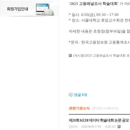
'2025 고용패널조사 학술대회'
가 아
* 일시: 6/20(금), 09:30 ~ 17:00
* 장소: 서울대학교 호암교수회관 
​자세한 내용은 초청장(첨부파일)을 
*
문의 : 한국고용정보원 고용통계조사팀 (담
(게시용)2025 고용패널조사 학술대회 초청
댓글
0
개
관련기관소식
295개(1/15페이지)
제20회 KEDI 데이터 학술대회 논문 공모
관리자
2026.06.08 17:04
조회 353
|
|