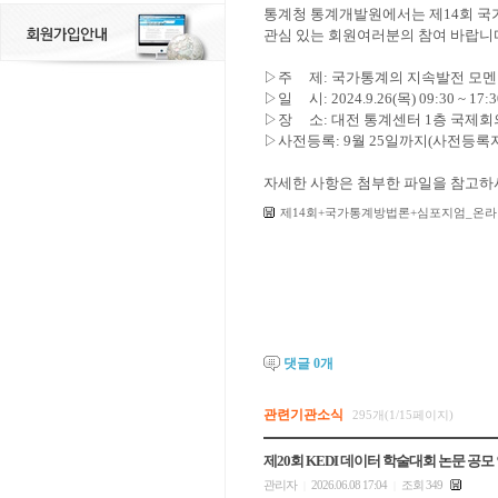
통계청 통계개발원에서는 제14회 국
관심 있는 회원여러분의 참여 바랍니
▷
주 제: 국가통계의 지속발전 모멘
▷
일 시: 2024.9.26(목) 09:30 ~ 17:3
▷
장 소: 대전 통계센터 1층 국제
▷
사전등록: 9월 25일까지(사전등록
자세한 사항은 첨부한 파일을 참고하
제14회+국가통계방법론+심포지엄_온라인
댓글
0
개
관련기관소식
295개(1/15페이지)
제20회 KEDI 데이터 학술대회 논문 공모
관리자
2026.06.08 17:04
조회 349
|
|