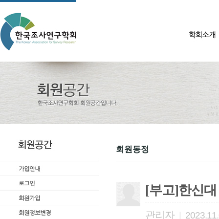
회원동정
[부고]한신
관리자
|
2023.11.