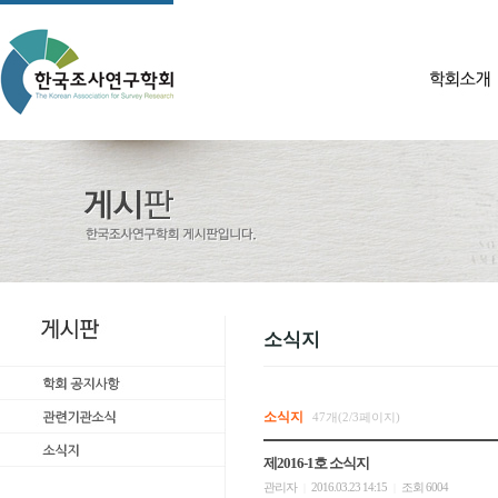
소식지
소식지
47개(2/3페이지)
제2016-1호 소식지
관리자
2016.03.23 14:15
조회 6004
|
|