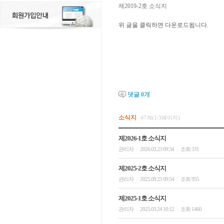
제2019-2호 소식지
위 글을 클릭하면 다운로드됩니다.
댓글
0
개
소식지
47개(1/3페이지)
제2026-1호 소식지
관리자
2026.03.23 09:34
조회 331
|
|
제2025-2호 소식지
관리자
2025.09.23 09:54
조회 955
|
|
제2025-1호 소식지
관리자
2025.03.24 10:12
조회 1460
|
|