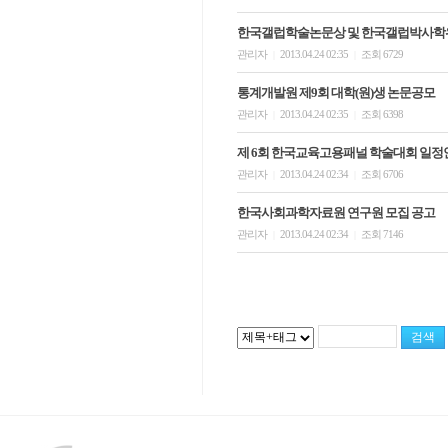
한국갤럽학술논문상 및 한국갤럽박사학위
관리자
2013.04.24 02:35
조회 6729
|
|
통계개발원 제9회 대학(원)생 논문공모
관리자
2013.04.24 02:35
조회 6398
|
|
제 6회 한국교육고용패널 학술대회 일정
관리자
2013.04.24 02:34
조회 6706
|
|
한국사회과학자료원 연구원 모집 공고
관리자
2013.04.24 02:34
조회 7146
|
|