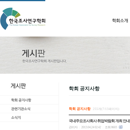
학회 공지사항
학회 공지사항
255개(7/13페이지)
국내주요조사회사 취업박람회 개최 안내
관리자
2013.04.24 02:42
조회 8603
|
|