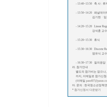
- 13:40~13:50 축 사
- 13:50~14:20 패널
김기헌ㆍ임희진 박
- 14:20~15:20 Linear Regr
강석훈 교수(성신여
- 15:20~15:30 휴식
- 15:30~16:30 Discrete Re
염유식 교수(연세
- 16:30~17:30 질의응답
라. 참가안내
별도의 참가비는 없으나, 세미
까지, 이메일로 참가신청서
(이메일
panel07@paran.c
마. 문의 : 한국청소년정책연구
*
참가신청서 다운받기