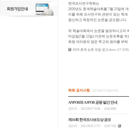
한국조사연구학회는
2020년도 춘계학술대회를 7월 23일에
이를 위해 조사연구와 관련이 있는 학계
참신하고 독창적인 논문을 공모합니다.
위 학술대회에서 논문을 발표하시고자
마감일(5월 22일) 이전에 논문초록을 
회원 여러분의 많은 투고와 참여를 부탁
2020 춘계 논문 모집 공고.docx
(27.2KB)
학회 공지사항
255개(2/13페이지)
ANPOR와 AJPOR 공동 발간 안내
관리자
2022.09.07 10:06
조회 6866
|
|
제16회 한국조사보도상 공모
관리자
2022.09.05 17:27
조회 7342
|
|