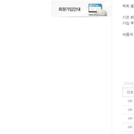
학회 
기존 회
가입 후
새롭게
255개
번호
195
194
193
192