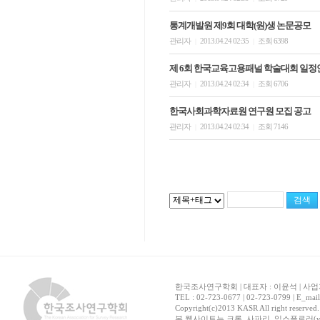
통계개발원 제9회 대학(원)생 논문공모
관리자
2013.04.24 02:35
조회 6398
|
|
제 6회 한국교육고용패널 학술대회 일정
관리자
2013.04.24 02:34
조회 6706
|
|
한국사회과학자료원 연구원 모집 공고
관리자
2013.04.24 02:34
조회 7146
|
|
한국조사연구학회 | 대표자 : 이윤석 | 사업자
TEL : 02-723-0677 | 02-723-0799 | E_mai
Copyright(c)2013 KASR All right reserved
본 웹사이트는 크롬, 사파리, 익스플로러(ver