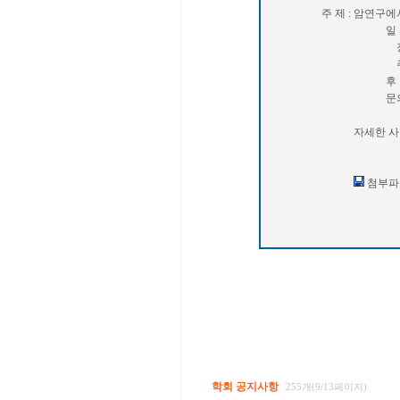
주 제 : 암연구에서의
일 시 : 2009년 6월
장 소 : 한국방
주 최 : 한
후 원 : 대한보건협
문의전화 : 02-
자세한 사항은 첨
첨부파일
학회 공지사항
255개(9/13페이지)