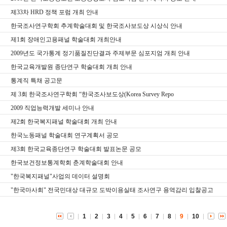
제33차 HRD 정책 포럼 개최 안내
한국조사연구학회 추계학술대회 및 한국조사보도상 시상식 안내
제1회 장애인고용패널 학술대회 개최안내
2009년도 국가통계 정기품질진단결과 주제부문 심포지엄 개최 안내
한국교육개발원 종단연구 학술대회 개최 안내
통계직 특채 공고문
제 3회 한국조사연구학회 “한국조사보도상(Korea Survey Repo
2009 직업능력개발 세미나 안내
제2회 한국복지패널 학술대회 개최 안내
한국노동패널 학술대회 연구계획서 공모
제3회 한국교육종단연구 학술대회 발표논문 공모
한국보건정보통계학회 춘계학술대회 안내
"한국복지패널"사업의 데이터 설명회
"한국마사회" 전국민대상 대규모 도박이용실태 조사연구 용역감리 입찰공고
1
2
3
4
5
6
7
8
9
10