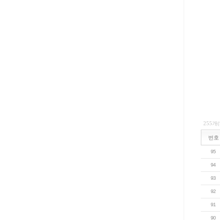
255개
번호
95
94
93
92
91
90