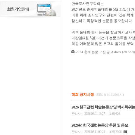
한국조사연구학회는
2024년도 춘계학술대회를 5월 31일에
이를 위해 조사연구와 관련이 있는 학계
참신하고 독창적인 논문을 공모합니다.
위 학술대회에서 논문을 발표하시고자
마감일(4월 5일) 이전에 논문초록을 
회원 여러분의 많은 투고와 참여를 부탁
2024 춘계 논문 모집 공고.docx
(29.5KB)
학회 공지사항
255개(1/13페이지)
2026 한국갤럽 학술논문상 및 박사학위
관리자
2026.06.01 13:27
조회 626
|
|
2026년 한국갤럽논문상 추천 및 응모
관리자
2026.03.11 09:24
조회 2306
|
|