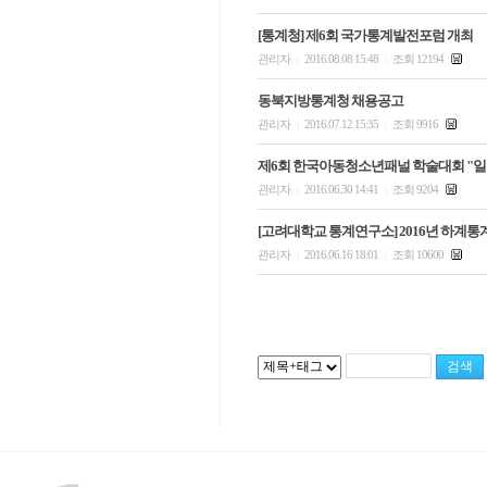
[통계청] 제6회 국가통계발전포럼 개최
관리자
2016.08.08 15:48
조회 12194
|
|
동북지방통계청 채용공고
관리자
2016.07.12 15:35
조회 9916
|
|
제6회 한국아동청소년패널 학술대회 "일
관리자
2016.06.30 14:41
조회 9204
|
|
[고려대학교 통계연구소] 2016년 하계
관리자
2016.06.16 18:01
조회 10600
|
|