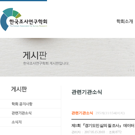
관련기관소식
관련기관소식
295개(11/15페이지)
제1회 『경기도민 삶의 질 조사』 데이터
관리자
2017.05.15 20:03
조회 8772
|
|