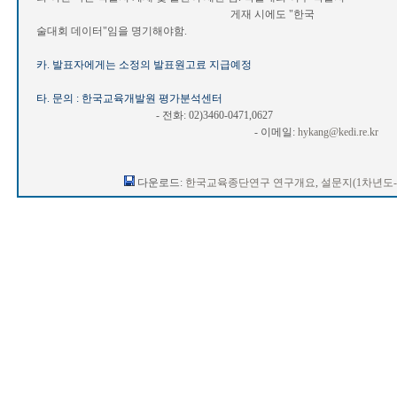
게재 시에도 "한국 종단연구2005
술대회 데이터"임을 명기해야함.
카. 발표자에게는 소정의 발표원고료 지급예정
타. 문의 : 한국교육개발원 평가분석센터
- 전화: 02)3460-0471,0627
- 이메일:
hykang@kedi.re.kr
다운로드:
한국교육종단연구 연구개요
,
설문지(1차년도-