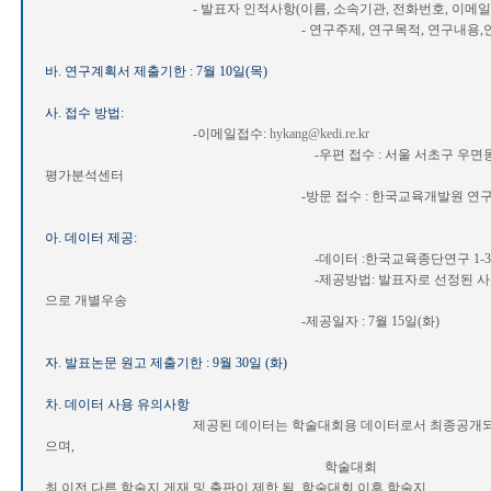
- 발표자 인적사항(이름, 소속기관, 전화번호, 이메일
- 연구주제, 연구목적, 연구내용,연구방
바. 연구계획서 제출기한 : 7월 10일(목)
사. 접수 방법:
-이메일접수:
hykang@kedi.re.kr
-우편 접수 : 서울 서초구 우면동 92-6
평가분석센터
-방문 접수 : 한국교육개발원 연구동 217호
아. 데이터 제공:
-데이터 :한국교육종단연구 1-3차년도
-제공방법: 발표자로 선정된 사람에게 이
으로 개별우송
-제공일자 : 7월 15일(화)
자. 발표논문 원고 제출기한 : 9월 30일 (화)
차. 데이터 사용 유의사항
제공된 데이터는 학술대회용 데이터로서 최종공개되는 데
으며,
학술대회
최 이전 다른 학술지 게재 및 출판이 제한 됨. 학술대회 이후 학술지