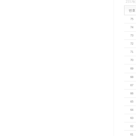
255개
번호
75
74
73
72
71
70
69
68
67
66
65
64
63
62
61